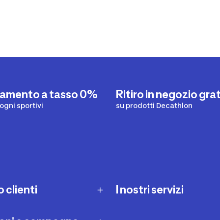
iamento a tasso 0%
Ritiro in negozio gra
sogni sportivi
su prodotti Decathlon
o clienti
I nostri servizi
e domande frequenti
Carta regalo