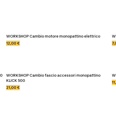
WORKSHOP Cambio motore monopattino elettrico
W
12,00 €
7,
00
WORKSHOP Cambio fascio accessori monopattino 
W
KLICK 500
11
21,00 €