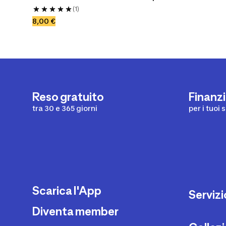
(1)
8,00 €
Reso gratuito
Finanz
tra 30 e 365 giorni
per i tuoi 
Scarica l'App
Servizi
Diventa member
Contatti 