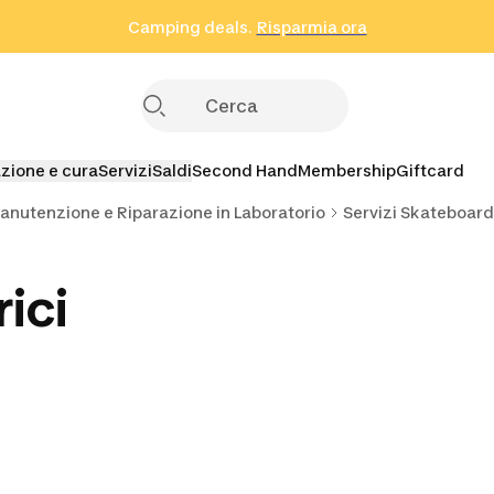
Camping deals.
Risparmia ora
Risparmia ora
Risparmia ora
Iscriviti
zione e cura
Servizi
Saldi
Second Hand
Membership
Giftcard
Manutenzione e Riparazione in Laboratorio
Servizi Skateboard,
ici
opattino