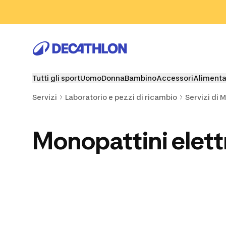
Vai alla ricerca
Vai al contenuto
Vai al footer
Tutti gli sport
Uomo
Donna
Bambino
Accessori
Alimenta
Servizi
Laboratorio e pezzi di ricambio
Servizi di 
Monopattini elettr
Freni e sospensioni
Riparazione Ruote e
Sterzo mon
monopattino
accessori
monopattini